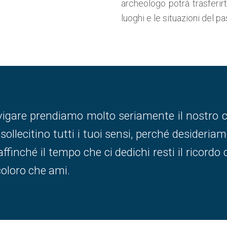
archeologo potrà trasferirt
luoghi e le situazioni del pa
igare prendiamo molto seriamente il nostro co
ollecitino tutti i tuoi sensi, perché desideriam
 affinché il tempo che ci dedichi resti il ricor
coloro che ami.