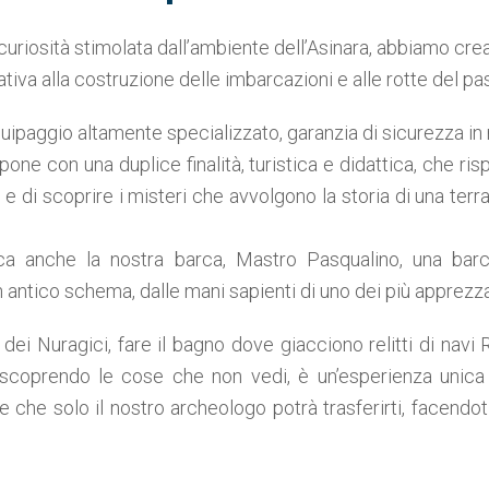
uriosità stimolata dall’ambiente dell’Asinara, abbiamo cr
ativa alla costruzione delle imbarcazioni e alle rotte del pa
uipaggio altamente specializzato, garanzia di sicurezza in
pone con una duplice finalità, turistica e didattica, che ris
o e di scoprire i misteri che avvolgono la storia di una terr
fica anche la nostra barca, Mastro Pasqualino, una barca
 antico schema, dalle mani sapienti di uno dei più apprezza
ei Nuragici, fare il bagno dove giacciono relitti di navi 
a scoprendo le cose che non vedi, è un’esperienza unica
che solo il nostro archeologo potrà trasferirti, facendoti 