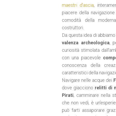
maestri d’ascia
, interame
piacere della navigazione
comodità della moderna
costruttori.
Da questa idea di abbiamo
valenza archeologica
, 
curiosità stimolata dall’a
con una piacevole
compo
conoscenza della creaz
caratteristici della navigaz
Navigare nelle acque dei
F
dove giacciono
relitti d
Pirati
, camminare nella st
che non vedi, è un’esperi
può farti assaporare graz