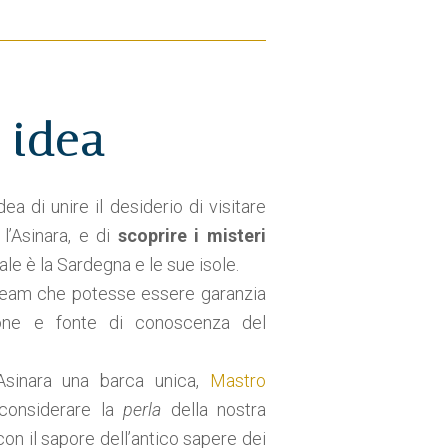
 idea
ea di unire il desiderio di visitare
, l’Asinara, e di
scoprire i misteri
le è la Sardegna e le sue isole.
n team che potesse essere garanzia
ione e fonte di conoscenza del
’Asinara una barca unica,
Mastro
onsiderare la
perla
della nostra
con il sapore dell’antico sapere dei