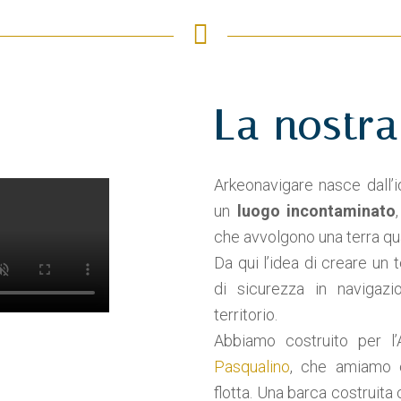
La nostra
Arkeonavigare nasce dall’id
un
luogo incontaminato
che avvolgono una terra qua
Da qui l’idea di creare u
di sicurezza in navigaz
territorio.
Abbiamo costruito per l
Pasqualino
, che amiamo c
flotta. Una barca costruita 