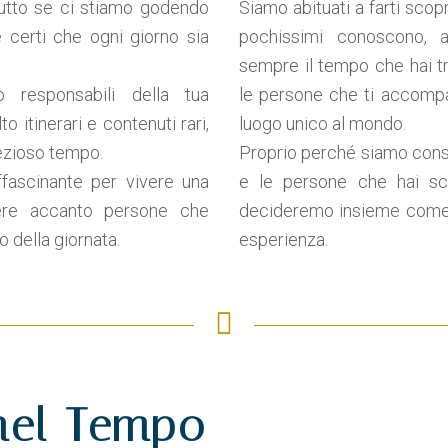
tutto se ci stiamo godendo
Siamo abituati a farti scop
 certi che ogni giorno sia
pochissimi conoscono, a
sempre il tempo che hai t
 responsabili della tua
le persone che ti accompa
o itinerari e contenuti rari,
luogo unico al mondo.
rezioso tempo.
Proprio perché siamo consa
ffascinante per vivere una
e le persone che hai sc
ere accanto persone che
decideremo insieme come 
 della giornata.
esperienza.
nel Tempo