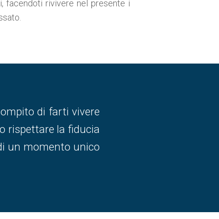
i, facendoti rivivere nel presente i
ssato.
mpito di farti vivere
o rispettare la fiducia
do di un momento unico