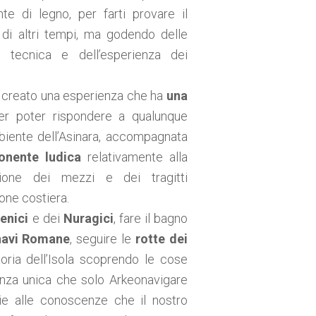
nte di legno, per farti provare il
 di altri tempi, ma godendo delle
 tecnica e dell’esperienza dei
 creato una esperienza che ha
una
per poter rispondere a qualunque
mbiente dell’Asinara, accompagnata
nente ludica
relativamente alla
ione dei mezzi e dei tragitti
ione costiera.
enici
e dei
Nuragici
, fare il bagno
i navi Romane
, seguire le
rotte dei
oria dell’Isola scoprendo le cose
enza unica che solo Arkeonavigare
ie alle conoscenze che il nostro