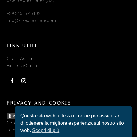
07046 Porto Torres (SS)
+39 346 6845102
info@arkeonavigare.com
LINK UTILI
Gita all’Asinara
Exclusive Charter
Facebook
Instagram
PRIVACY AND COOKIE
Questo sito web utilizza i cookie per assicurarti
Privacy Policy
Cookie Policy
di ottenere la migliore esperienza sul nostro sito
Termini e Condizioni
web.
Scopri di più